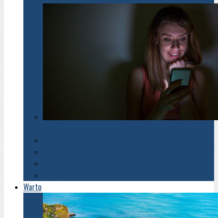
Co wiemy o cyberprzemocy po latach badań
Moda
Design
Zdrowie
Uroda
Warto