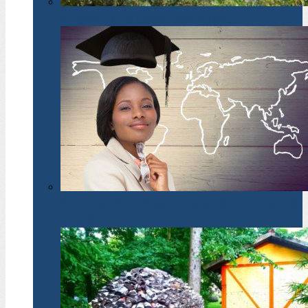
W Polsce brakuje planów przestrzennych
Niż demograficzny ułatwił edukację młodzieży z obszarów
wiejskich