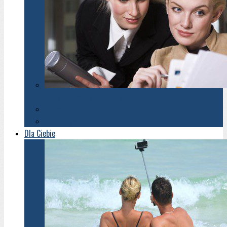
Jak się miewają kobiety w finansach?
W teorii
W praktyce
Dla Ciebie