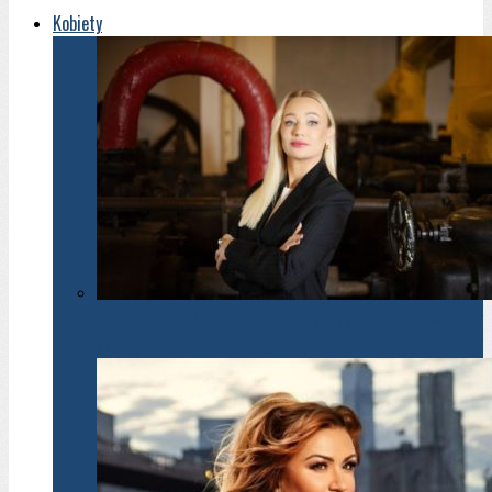
Kobiety
Paulina Piliszek: Tam, gdzie inni widzą ryzyko, my widzimy
szansę!