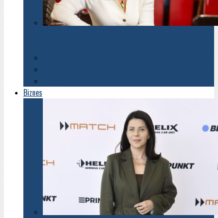
Barbara Misterska-Dragan: Cokolwiek robisz, rób to
dobrze!
Kobiety Showbiznesu
Kobiety Biznesu
Ikony
Biznes