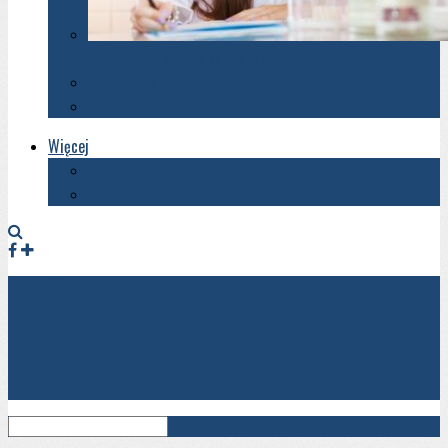
Biologia nie nadąża za technologią?
Wydarzenia
Ciekawostki
Więcej
Kontakt
Regulamin
Facebook
RSS