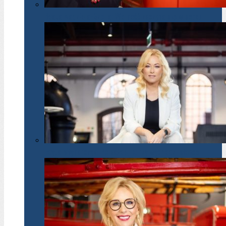
Beata Nadzieja-Szpila: Wolność zaczyna się w sercu
Edyta Młynarczyk: Po każdej burzy wychodzi słońce