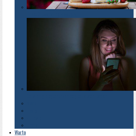
Pijesz? Uważaj na kleszcze!
Co wiemy o cyberprzemocy po latach badań
Moda
Design
Zdrowie
Uroda
Warto