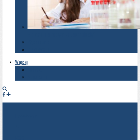
Biologia nie nadąża za technologią?
Wydarzenia
Ciekawostki
Więcej
Kontakt
Regulamin
Facebook
RSS