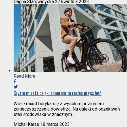
Dagna.Starowieyska
27 kwietnia 2023
Read More
Czyste miasta dzięki rowerom to realna przyszłość
Wiele miast boryka się z wysokim poziomem
zanieczyszczenia powietrza. Na daleki od oczekiwań
stan środowiska w znacznym...
Michal Karas
18 marca 2023