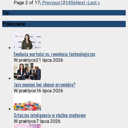
Page 2 of 17
‹ Previous
1
2
3
4
5
6
Next ›
Last »
Tap
Polecane
Ewolucja wartości vs. rewolucja technologiczna
W praktyce
21 lipca 2026
Jacy powinni być obecni przywódcy?
W praktyce
16 lipca 2026
Sztuczna inteligencja w służbie medycyny
W praktyce
7 lipca 2026