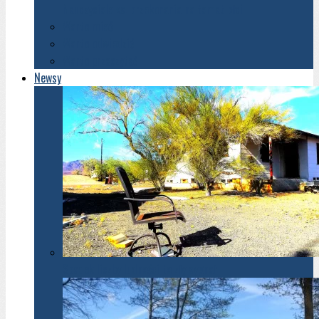
Nauczyciele vs. przekonania na temat płci
Warto mieć
Warto odwiedzić
Warto przeczytać
Newsy
Spadek liczby ludności to zły sygnał