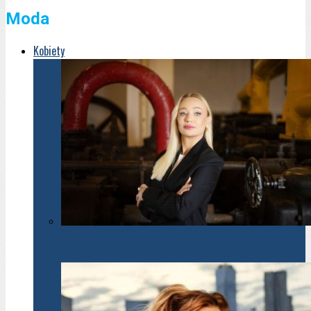
Moda
Kobiety
Paulina Piliszek: Tam, gdzie inni widzą ryzyko, my widzimy
szansę!