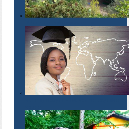
W Polsce brakuje planów przestrzennych
Niż demograficzny ułatwił edukację młodzieży z obszarów
wiejskich