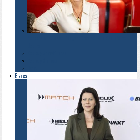
Barbara Misterska-Dragan: Cokolwiek robisz, rób to
dobrze!
Kobiety Showbiznesu
Kobiety Biznesu
Ikony
Biznes